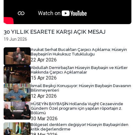
30 YILLIK ESARETE KARŞI AÇIK MESAJ
19 Jun 2026
Avukat Serhat Bucak’tan Çarpıcı Açıklama: Hüseyin
Baybaşin’in Hukuksuz Tutukluluğu
22 Apr 2026
Abdullah Demirbaş’tan Hüseyin Baybaşin ve Kürtler
Hakkında Çarpıcı Açıklamalar
15 Apr 2026
İsmail Beşikçi Konuşuyor: Hüseyin Baybaşin Davasının
Bilinmeyenleri
12 Apr 2026
HÜSEYİN BAYBAŞİN Hollanda Vught Cezaevinde
Gündem Özel programı için yapılan röportajın 2.
Bölümü
30 Mar 2026
Bölgesel denklem değişiyor! Hüseyin Baybaşin’den
kritik değerlendirme
28 Mar 2026